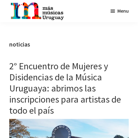
Skip
Skip
Skip
Menu
to
to
to
primary
main
footer
MasMusicas
COLECTIVO
navigation
content
Uruguay
DE
MUJERES
noticias
Y
DISIDENCIAS
2° Encuentro de Mujeres y
DE
LA
Disidencias de la Música
MÚSICA
Uruguaya: abrimos las
QUE
inscripciones para artistas de
TIENE
COMO
todo el país
PRIORIDAD
LA
BÚSQUEDA
DE