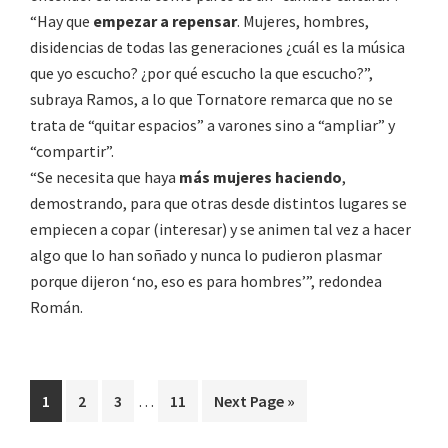
“Hay que
empezar a repensar
. Mujeres, hombres,
disidencias de todas las generaciones ¿cuál es la música
que yo escucho? ¿por qué escucho la que escucho?”,
subraya Ramos, a lo que Tornatore remarca que no se
trata de “quitar espacios” a varones sino a “ampliar” y
“compartir”.
“Se necesita que haya
más mujeres haciendo
,
demostrando, para que otras desde distintos lugares se
empiecen a copar (interesar) y se animen tal vez a hacer
algo que lo han soñado y nunca lo pudieron plasmar
porque dijeron ‘no, eso es para hombres’”, redondea
Román.
Interim
Page
Page
Page
Page
Go
1
2
3
…
11
Next Page »
pages
to
omitted