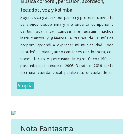
Música corporal, percusión, acordeón,
MILONGA, MURGA, MÚSICAS DEL MUNDO,
teclados, voz y kalimba
PLENA, POP, RAP, REGGAE, REGGAETON,
Soy música y actriz por pasión y profesión, invento
RHYTHM AND BLUES, ROCK, ROCK
canciones desde niña y me encanta componer y
ALTERNATIVO, SOUL, TANGO
cantar, soy muy curiosa me gustan muchos
instrumentos y géneros. A través de la música
corporal aprendí a expresar mi musicalidad. Toco
acordeón a piano, armo canciones con loopera, con
voces teclas y percusión. Integro Cocoa Música
para infancias desde el 2006. Desde el 2019 canto
con una cuerda vocal paralizada, secuela de un
accidente que casi me mata y me dejó un año sin
Ampliar
poder trabajar, en ese entonces cantaba y tocaba
percusión en "EL CUARTETO DEL AMOR", "BANDE
MÚSICA CORPORAL", LA BANDA DEL LOCO
MEÑIQUE" y "COCOA MÚSICA". Paradoja de la vida en
2021 gano el premio nacional de música, categoría
infantil con mi nueva voz rota. Ahora estoy
Nota Fantasma
preparando mi primer disco solista para infancias,