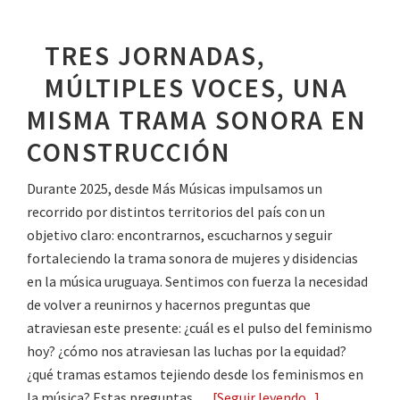
Encuentro
de
TRES JORNADAS,
Mujeres
MÚLTIPLES VOCES, UNA
y
Disidencias
MISMA TRAMA SONORA EN
de
CONSTRUCCIÓN
la
Música
Durante 2025, desde Más Músicas impulsamos un
Uruguaya:
recorrido por distintos territorios del país con un
abrimos
objetivo claro: encontrarnos, escucharnos y seguir
las
fortaleciendo la trama sonora de mujeres y disidencias
inscripciones
en la música uruguaya. Sentimos con fuerza la necesidad
para
de volver a reunirnos y hacernos preguntas que
artistas
atraviesan este presente: ¿cuál es el pulso del feminismo
de
hoy? ¿cómo nos atraviesan las luchas por la equidad?
todo
¿qué tramas estamos tejiendo desde los feminismos en
el
la música? Estas preguntas …
[Seguir leyendo...]
about