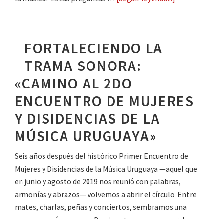
país
Tres
jornadas,
múltiples
FORTALECIENDO LA
voces,
TRAMA SONORA:
una
misma
«CAMINO AL 2DO
trama
ENCUENTRO DE MUJERES
sonora
en
Y DISIDENCIAS DE LA
construcción
MÚSICA URUGUAYA»
Seis años después del histórico Primer Encuentro de
Mujeres y Disidencias de la Música Uruguaya —aquel que
en junio y agosto de 2019 nos reunió con palabras,
armonías y abrazos— volvemos a abrir el círculo. Entre
mates, charlas, peñas y conciertos, sembramos una