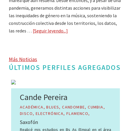
marea que aún resuena. Desde entonces, y a pesar de una
pandemia, generamos distintas acciones para visibilizar
las inequidades de género en la música, sosteniendo la
construcción colectiva desde los territorios, los datos,
las redes …
[Seguir leyendo...]
about
Fortaleciendo
la
trama
Más Noticias
sonora:
ÚLTIMOS PERFILES AGREGADOS
«Camino
al
2do
Encuentro
Cande Pereira
de
Mujeres
ACADÉMICA, BLUES, CANDOMBE, CUMBIA,
DISCO, ELECTRÓNICA, FLAMENCO,
y
FOLCLORE, FUNK, FUSIÓN, INSTRUMENTAL,
Saxofón
Disidencias
JAZZ​, MILONGA, MÚSICAS DEL MUNDO,
de
Realicé mis estudios en Bs As (Empa) en el área