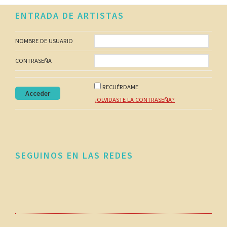
En 2023 fue portada de un diario local y contratada
Footer
ENTRADA DE ARTISTAS
por el Gobierno de Treinta y Tres para diversos
eventos, incluyendo el lanzamiento de temporada
en Lago Merín y el XVI Encuentro de Autos Clásicos
NOMBRE DE USUARIO
con público internacional.
CONTRASEÑA
RECUÉRDAME
¿OLVIDASTE LA CONTRASEÑA?
SEGUINOS EN LAS REDES