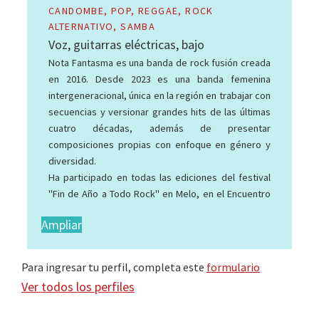
"PAJARIT" y MELIDIC es mi marca personal donde iré
CANDOMBE, POP, REGGAE, ROCK
subiendo todas mis producciones artísticas. Co-
ALTERNATIVO, SAMBA
cree "LA OSTRA ASTRAL" Junto a Tamara Melgar,
Voz, guitarras eléctricas, bajo
dúo de comedia y música en el 2023 y seguimos
Nota Fantasma es una banda de rock fusión creada
presentándonos en Canelones.
en 2016. Desde 2023 es una banda femenina
Y con LOS MERCENARIOS DEL AMOR, dúo cocreado
intergeneracional, única en la región en trabajar con
con Gonzalo Corrales hacemos performances de
secuencias y versionar grandes hits de las últimas
música experimental teatro y poesía de nuestra
cuatro décadas, además de presentar
autoría
composiciones propias con enfoque en género y
En el año 2000 inicié mis pasos en la Murga Joven
diversidad.
BIENDEBUTE y desde entonces he participado
Ha participado en todas las ediciones del festival
como solista y corista en diversos proyectos
"Fin de Año a Todo Rock" en Melo, en el Encuentro
COCOA Y LOS FUNKYGROOVERS, CAFÉ EN LLAMAS,
de Arte y Juventud (Durazno, 2018) y en actividades
LOS REYES DEL FRAGOR, LAS MELENAS COJUDAS,
Ampliar
sociales del INJU y marchas por la diversidad, el 8
EL BIRYCUNYAMBA CANDOMBE, MACACHÍN y LA
de marzo y el 25 de noviembre.
CHAPUZA.
Destaca por su compromiso social y de género,
Para ingresar tu perfil, completa este
formulario
con proyectos como las versiones y
Ver todos los perfiles
composiciones para la campaña “Nunca Más a mi
Lado” y la canción “Libre”.