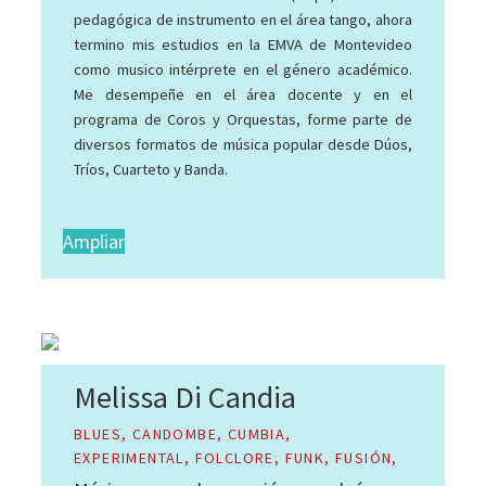
PLENA, REGGAE, ROCK, SALSA, TANGO
pedagógica de instrumento en el área tango, ahora
la
termino mis estudios en la EMVA de Montevideo
música
como musico intérprete en el género académico.
uruguaya»
Me desempeñe en el área docente y en el
programa de Coros y Orquestas, forme parte de
diversos formatos de música popular desde Dúos,
Tríos, Cuarteto y Banda.
https://www.vientosmusicales.com/
Ampliar
Melissa Di Candia
BLUES, CANDOMBE, CUMBIA,
EXPERIMENTAL, FOLCLORE, FUNK, FUSIÓN,
GRUNGE, INFANTIL, JAZZ​, MERENGUE,