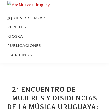
Skip
Skip
Skip
to
to
to
MasMusicas
COLECTIVO
Uruguay
primary
main
footer
DE
¿QUIÉNES SOMOS?
navigation
content
MUJERES
PERFILES
Y
KIOSKA
DISIDENCIAS
DE
PUBLICACIONES
LA
ESCRIBINOS
MÚSICA
QUE
TIENE
COMO
PRIORIDAD
2° ENCUENTRO DE
LA
BÚSQUEDA
MUJERES Y DISIDENCIAS
DE
DE LA MÚSICA URUGUAYA:
IGUALDAD