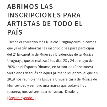
DE
ABRIMOS LAS
GÉNERO
INSCRIPCIONES PARA
EN
ARTISTAS DE TODO EL
LA
ESCENA
PAÍS
MUSICAL
URUGUAYA
Desde el colectivo Más Músicas Uruguay comunicamos
que ya están abiertas las inscripciones para participar
del 2° Encuentro de Mujeres y Disidencias de la Música
Uruguaya, que se realizará los días 23 y 24 de mayo de
2026 en el Espacio Dínamo, en Atlántida (Canelones).
Siete años después de aquel primer encuentro, el que en
2019 nos reunió en la Escuela Universitaria de Música de
Montevideo y sembró una marea que todavía hoy
resuena, nos volvemos a convocar. Desde …
[Seguir leyendo...]
about
2°