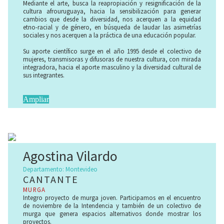
Mediante el arte, busca la reapropiación y resignificación de la
cultura afrouruguaya, hacia la sensibilización para generar
cambios que desde la diversidad, nos acerquen a la equidad
etno-racial y de género, en búsqueda de laudar las asimetrías
sociales y nos acerquen a la práctica de una educación popular.
Su aporte científico surge en el año 1995 desde el colectivo de
mujeres, transmisoras y difusoras de nuestra cultura, con mirada
integradora, hacia el aporte masculino y la diversidad cultural de
sus integrantes.
Afrogama se proyecta artísticamente en varias líneas: coral,
plástica corporal, percusión femenina y teatral. Participa en
Ampliar
forma ininterrumpida en actividades muy variadas a nivel barrial
e institucional, nacional e internacional.
Afrogama en una interpretación, coro, danza, percusión.
Su género musical es fundamentalmente el Candombe, sumado
a otros ritmos, también de matiz afro.
Agostina Vilardo
El vestuario y la danza de Afrogama, están vinculados a los
Departamento: Montevideo
Orixás (deidad africana, energía de la naturaleza).
CANTANTE
El producto cultural es reflejo del hacer colectivo del grupo,
MURGA
resultado de una tarea armoniosa y constante. Afrogama en su
Integro proyecto de murga joven. Participamos en el encuentro
mensaje, pretende abarcar la dimensión humana de las
de noviembre de la Intendencia y también de un colectivo de
expresiones artísticas, proyectadas hacia la comprensión de la
murga que genera espacios alternativos donde mostrar los
cosmovisión africana y plural.
proyectos.