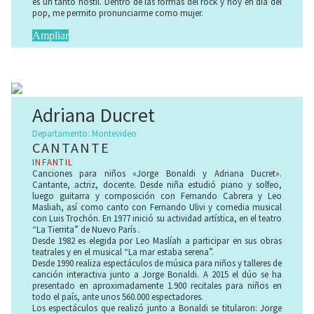
es un tanto hostil. Dentro de las formas del rock y hoy en día del
pop, me permito pronunciarme como mujer.
Ampliar
Adriana Ducret
Departamento: Montevideo
CANTANTE
INFANTIL
Canciones para niños «Jorge Bonaldi y Adriana Ducret».
Cantante, actriz, docente. Desde niña estudió piano y solfeo,
luego guitarra y composición con Fernando Cabrera y Leo
Masliah, así como canto con Fernando Ulivi y comedia musical
con Luis Trochón. En 1977 inició su actividad artística, en el teatro
“La Tierrita” de Nuevo París .
Desde 1982 es elegida por Leo Maslíah a participar en sus obras
teatrales y en el musical “La mar estaba serena”.
Desde 1990 realiza espectáculos de música para niños y talleres de
canción interactiva junto a Jorge Bonaldi. A 2015 el dúo se ha
presentado en aproximadamente 1.900 recitales para niños en
todo el país, ante unos 560.000 espectadores.
Los espectáculos que realizó junto a Bonaldi se titularon: Jorge