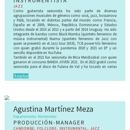
INSTRUMENTISTA
JAZZ​
Como guitarrista sesionista ha sido parte de diversas
agrupaciones musicales de géneros como soul, jazz, bossanova
y R&B, tocando en distintas partes del mundo como Francia,
España en el 2009, México, República Dominicana y Estados
Unidos desde el 2010 al 2013 y a partir del 2014 Uruguay. Ha sido
integrante de bandas como Black Mamba (quinteto femenino de
música instrumental) Naima (quinteto femenino de Jazz con
quien se presentó en el Jazz tour 2019), TCB power trío femenino
con quien grabó durante la pandemia 2020 y 2021 un EP y un
sencillo disponible en YouTube.
También en el 2021 fue sesionista de Mica Mendizabal con quien
ganaron el concurso BANDA JOVEN 2021 . En el 2022 grabó como
sesionista para el disco de Fulana de Val y ha tocado en varias
ocasiones con la cantante Chenal con quien se presentará en
Marzo del corriente año en el Solís por ciclo Mydmus
Ampliar
Como compositora, desde el 2014 se presenta con agrupaciones
de tríos o cuartetos y quintetos de jazz liderados por ella,
realizando arreglos para cada uno de los instrumentos. En el 2018
graba y produce su primer disco solista «Nostálgica Montevideo»
nominado en el 2019 a mejor álbum de música instrumental.
Agustina Martínez Meza
Como Productora actualmente compone, arregla y produce su
proyecto solista desde el 2018 Mikella Mood que fusiona jazz con
Departamento: Montevideo
subgéneros de la música electrónica como el trip hop, chill out y
PRODUCCIÓN-MANAGER
otros. Durante el 2021 grabó con su quinteto sencillos y videoclips
disponibles en todas las plataformas. En enero del 2023 lanzó su
CANDOMBE, FOLCLORE, INSTRUMENTAL, JAZZ​