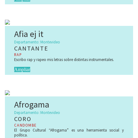
Más adelante comenzó una carrera solista junto al guitarrista
Carlos Gómez con quién grabó en 2007 el disco “Reverso” .
Ganó junto a los Telgopores Reptantes el primer premio de
Cinemateca en la primera edición de Video Relámpago, y primer
premio de Teatro Joven de la Intendencia de Montevideo en 1993
Afia ej it
con Jarabe Blues, como actriz.
Participó en actividad publicitaria como cantante y locutora.
Departamento: Montevideo
CANTANTE
RAP
Escribo rap y rapeo mis letras sobre distintas instrumentales.
Ampliar
Afrogama
Departamento: Montevideo
CORO
CANDOMBE
El Grupo Cultural “Afrogama” es una herramienta social y
política.