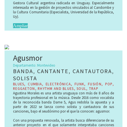
segundo disco «Segundo Intento» bajo el seudónimo del
Gestora Cultural argentina radicada en Uruguay. Especialmente
quinteto Mikella Mood
interesada en la gestión de proyectos vinculados al Candombe y
la Cultura Comunitaria (Especialista, Universidad de la República,
Uy).
Ampliar
Agusmor
Departamento: Montevideo
BANDA, CANTANTE, CANTAUTORA,
SOLISTA
BLUES, CUMBIA, ELECTRÓNICA, FUNK, FUSIÓN, POP,
REGGAETON, RHYTHM AND BLUES, SOUL, TRAP
Agustina Morales es una artista uruguaya con más de 8 años de
trayectoria profesional en la música. Desde 2016 como vocalista
de la reconocida banda Dame 5, Agus redobla la apuesta y a
partir de 2022 se lanza como solista y cantautora de sus
canciones, bajo el seudónimo por el que la conocen: agusmor.
Con una propuesta renovada, la artista busca diferenciarse de su
anterior proyecto en el que solamente interpretaba canciones