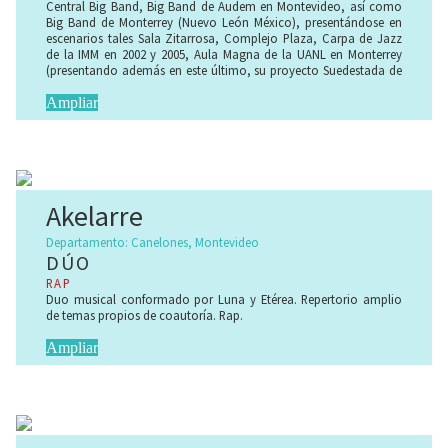
Central Big Band, Big Band de Audem en Montevideo, así como
Big Band de Monterrey (Nuevo León México), presentándose en
escenarios tales Sala Zitarrosa, Complejo Plaza, Carpa de Jazz
de la IMM en 2002 y 2005, Aula Magna de la UANL en Monterrey
(presentando además en este último, su proyecto Suedestada de
autores uruguayos tocados por músicos de otros países). En
otros estilos, participó en el Concurso de Carnaval
Ampliar
montevideano con la agrupación Cuareim 1080 como solista y
compositora, obteniendo el 1er premio en 2004 y 2005, y e 3er
premio en el 2007. Su proyecto con composiciones propias fue
apoyado por el FONAM en el 2012, dando lugar el primer álbum
propio, remasterizado en 2017, presentado en noviembre de 2017
en Sala Camacuá y accesible en el siguiente enlace:
Akelarre
https://aidamartinez.bandcamp.com/
Es una de las curadoras y productoras del Encuentro
Departamento: Canelones, Montevideo
Internacional de Músicos Jazz a la Calle, desde el año 2012
DÚO
(Soriano, Mercedes). Se desempeña además como vocal coach
de voces profesionales y amateurs, actores y locutores.
RAP
Actualmente mantiene varios proyectos vigentes, con su banda
Duo musical conformado por Luna y Etérea. Repertorio amplio
en formato quinteto y trío, a dúo con Maximiliano Nathan y con
de temas propios de coautoría. Rap.
Alejandro Pacello entre otros.
Ampliar