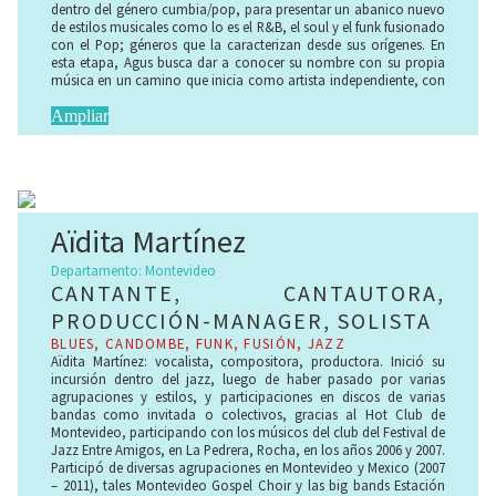
dentro del género cumbia/pop, para presentar un abanico nuevo
de estilos musicales como lo es el R&B, el soul y el funk fusionado
con el Pop; géneros que la caracterizan desde sus orígenes. En
esta etapa, Agus busca dar a conocer su nombre con su propia
música en un camino que inicia como artista independiente, con
el objetivo de pronto trascender fronteras y lograr un
reconocimiento más internacional.
Ampliar
Agus incursionó en Teatro Musical desde niña, siendo que en 2010
comienza a desarrollar su carrera artística como performer, tanto
en UY como en ARG. En 2016 es convocada como corista por la
reconocida banda de cumbia/pop Rombai durante su gira por
LATAM, cantando en grandes escenarios como el Luna Park (5
Aïdita Martínez
sold out), Velodromo Municipal y Trastienda de MVD, Movistar
Arena en Sgo. de Chile y Hard Rock Café en Orlando, EE.UU.
Departamento: Montevideo
También ha conseguido desempeñarse en TV, actuación frente a
CANTANTE, CANTAUTORA,
cámaras, conducción de eventos, formatos digitales como Host
y también en formato radio por streaming, lo que denota una
PRODUCCIÓN-MANAGER, SOLISTA
gran destreza de la artista en las diversas ramas artísticas.
BLUES, CANDOMBE, FUNK, FUSIÓN, JAZZ​
Aïdita Martínez: vocalista, compositora, productora. Inició su
incursión dentro del jazz, luego de haber pasado por varias
agrupaciones y estilos, y participaciones en discos de varias
bandas como invitada o colectivos, gracias al Hot Club de
Montevideo, participando con los músicos del club del Festival de
Jazz Entre Amigos, en La Pedrera, Rocha, en los años 2006 y 2007.
Participó de diversas agrupaciones en Montevideo y Mexico (2007
– 2011), tales Montevideo Gospel Choir y las big bands Estación