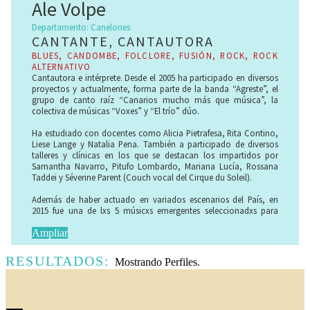
Ale Volpe
Departamento: Canelones
CANTANTE, CANTAUTORA
BLUES, CANDOMBE, FOLCLORE, FUSIÓN, ROCK, ROCK
ALTERNATIVO
Cantautora e intérprete. Desde el 2005 ha participado en diversos
proyectos y actualmente, forma parte de la banda “Agreste”, el
grupo de canto raíz “Canarios mucho más que música”, la
colectiva de músicas “Voxes” y “El trío” dúo.
Ha estudiado con docentes como Alicia Pietrafesa, Rita Contino,
Liese Lange y Natalia Pena. También a participado de diversos
talleres y clínicas en los que se destacan los impartidos por
Samantha Navarro, Pitufo Lombardo, Mariana Lucía, Rossana
Taddei y Séverine Parent (Couch vocal del Cirque du Soleil).
Además de haber actuado en variados escenarios del País, en
2015 fue una de lxs 5 músicxs emergentes seleccionadxs para
representar a Canelones en el Encuentro Creativo de Red Sonar en
la Isla de Providencia, Colombia.
Ampliar
En 2016 viaja a Brasil con su proyecto “Agreste” para representar
RESULTADOS:
Mostrando
Perfiles.
al colectivo Acople en su conexión con Casa Paralela.
Durante los años 2016 y 2017 participó como invitada en el
Proyecto de Mario Santamarta “Los músicos invisibles” con el
cual recorrieron diversos lugares, cerrando el ciclo el mes de