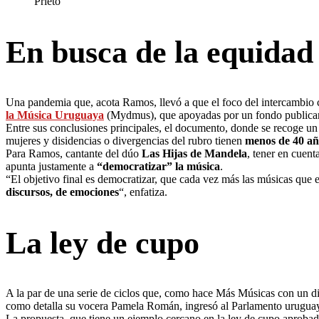
Prieto
En busca de la equida
Una pandemia que, acota Ramos, llevó a que el foco del intercambio ca
la Música Uruguaya
(Mydmus), que apoyadas por un fondo publicaro
Entre sus conclusiones principales, el documento, donde se recoge u
mujeres y disidencias o divergencias del rubro tienen
menos de 40 año
Para Ramos, cantante del dúo
Las Hijas de Mandela
, tener en cuent
apunta justamente a
“democratizar” la música
.
“El objetivo final es democratizar, que cada vez más las músicas que 
discursos, de emociones
“, enfatiza.
La ley de cupo
A la par de una serie de ciclos que, como hace Más Músicas con un di
como detalla su vocera Pamela Román, ingresó al Parlamento uruguay
La propuesta, que tiene un ejemplo cercano en la ley de cupo aproba