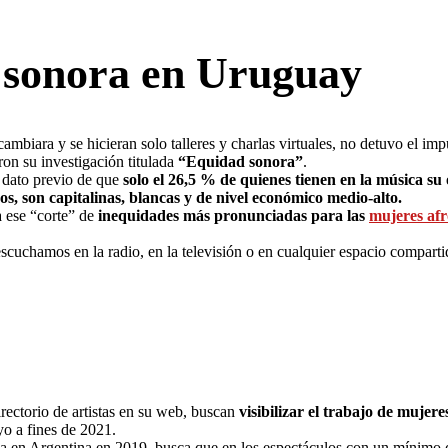
d sonora en Uruguay
mbiara y se hicieran solo talleres y charlas virtuales, no detuvo el imp
n su investigación titulada
“Equidad sonora”
.
n dato previo de que
solo el 26,5 % de quienes tienen en la música s
s, son capitalinas, blancas y de nivel económico medio-alto.
a ese “corte” de
inequidades más pronunciadas para las
mujeres afr
escuchamos en la radio, en la televisión o en cualquier espacio compart
rectorio de artistas en su web, buscan
visibilizar el trabajo de mujere
o a fines de 2021.
da en Argentina en 2019, busca que en los espectáculos con un mínimo 