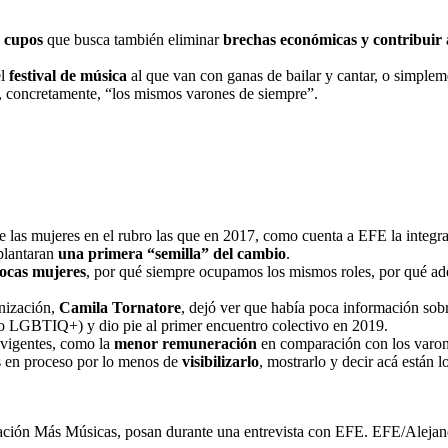
e cupos
que busca también eliminar
brechas económicas y contribuir 
el
festival de música
al que van con ganas de bailar y cantar, o simpleme
, concretamente, “los mismos varones de siempre”.
de las mujeres en el rubro las que en 2017, como cuenta a EFE la integr
plantaran
una primera “semilla” del cambio
.
ocas mujeres
, por qué siempre ocupamos los mismos roles, por qué a
anización,
Camila Tornatore
, dejó ver que había poca información sobr
ro LGBTIQ+) y dio pie al primer encuentro colectivo en 2019.
 vigentes, como la
menor remuneración
en comparación con los varone
s en proceso por lo menos de
visibilizarlo
, mostrarlo y decir acá están
ización Más Músicas, posan durante una entrevista con EFE. EFE/Aleja