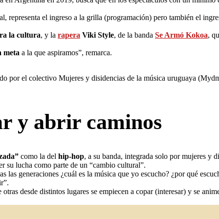
 representa el ingreso a la grilla (programación) pero también el ingre
ra la cultura
, y la
rapera
Viki Style
, de la banda
Se Armó Kokoa
, q
a meta
a la que aspiramos”, remarca.
zado por el colectivo Mujeres y disidencias de la música uruguaya (Myd
ar y abrir caminos
izada”
como la del
hip-hop
, a su banda, integrada solo por mujeres y d
er su lucha como parte de un “cambio cultural”.
das las generaciones ¿cuál es la música que yo escucho? ¿por qué escu
r”.
 otras desde distintos lugares se empiecen a copar (interesar) y se ani