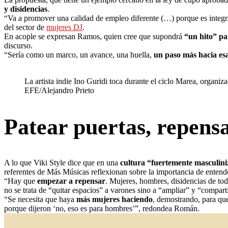
y disidencias
.
“Va a promover una calidad de empleo diferente (…) porque es integral,
del sector de
mujeres DJ
.
En acople se expresan Ramos, quien cree que supondrá
“un hito” pa
discurso.
“Sería como un marco, un avance, una huella,
un paso más hacia es
La artista indie Ino Guridi toca durante el ciclo Marea, organi
EFE/Alejandro Prieto
Patear puertas, repens
A lo que Viki Style dice que en una
cultura “fuertemente masculin
referentes de Más Músicas reflexionan sobre la importancia de entend
“Hay que
empezar a repensar
. Mujeres, hombres, disidencias de to
no se trata de “quitar espacios” a varones sino a “ampliar” y “comparti
“Se necesita que haya
más mujeres haciendo
, demostrando, para que
porque dijeron ‘no, eso es para hombres’”, redondea Román.