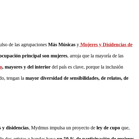
ulso de las agrupaciones
Más Músicas
y
Mujeres y Disidencias de
u ocupación principal son mujeres
, arroja que la mayoría de las
o
, mayores y del interior
del país es clave, porque la inclusión
ido, tengan la
mayor diversidad de sensibilidades, de relatos, de
s y disidencias
, Mydmus impulsa un proyecto de
ley de cupo
que,
de dos artistas o bandas haya
un 50 % de participación de mujeres