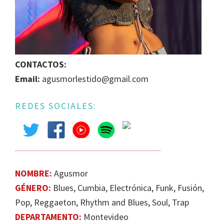
IGUALDAD
DE
GÉNERO
EN
LA
CONTACTOS:
ESCENA
Email:
agusmorlestido@gmail.com
MUSICAL
URUGUAYA
REDES SOCIALES:
NOMBRE:
Agusmor
GÉNERO:
Blues, Cumbia, Electrónica, Funk, Fusión,
Pop, Reggaeton, Rhythm and Blues, Soul, Trap
DEPARTAMENTO:
Montevideo