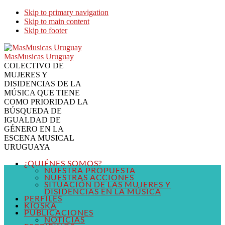
Skip to primary navigation
Skip to main content
Skip to footer
MasMusicas Uruguay
COLECTIVO DE
MUJERES Y
DISIDENCIAS DE LA
MÚSICA QUE TIENE
COMO PRIORIDAD LA
BÚSQUEDA DE
IGUALDAD DE
GÉNERO EN LA
ESCENA MUSICAL
URUGUAYA
¿QUIÉNES SOMOS?
NUESTRA PROPUESTA
NUESTRAS ACCIONES
SITUACIÓN DE LAS MUJERES Y
DISIDENCIAS EN LA MÚSICA
PERFILES
KIOSKA
PUBLICACIONES
NOTICIAS