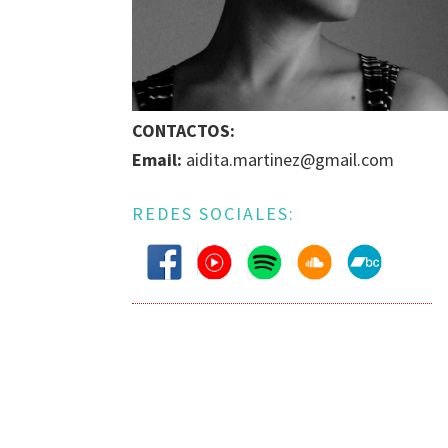
BÚSQUEDA
DE
IGUALDAD
DE
GÉNERO
CONTACTOS:
EN
Email:
aidita.martinez@gmail.com
LA
ESCENA
REDES SOCIALES:
MUSICAL
URUGUAYA