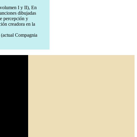
volumen I y II), En
Canciones dibujadas
de percepción y
ción creadora en la
a (actual Compagnia