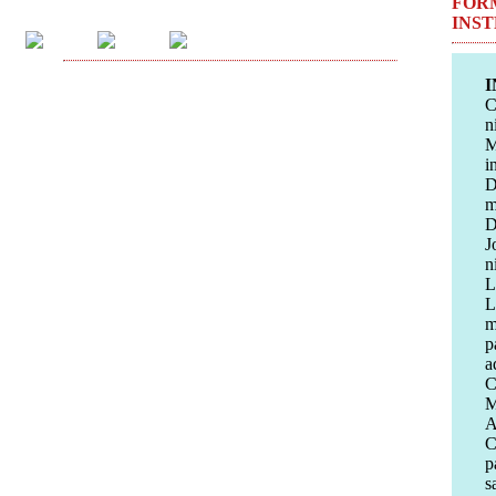
FOR
INS
I
C
n
M
i
D
m
D
J
n
L
L
m
p
a
C
M
A
C
p
s