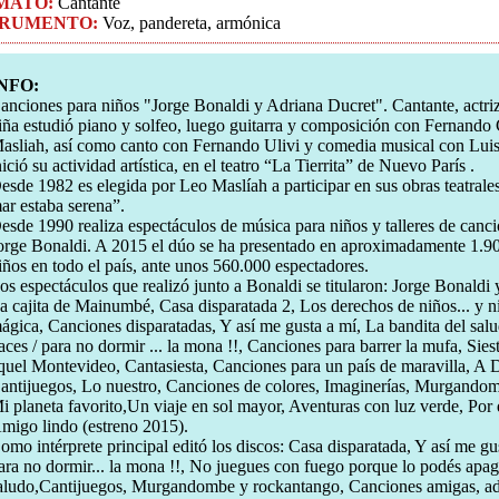
MATO:
Cantante
TRUMENTO:
Voz, pandereta, armónica
NFO:
anciones para niños "Jorge Bonaldi y Adriana Ducret". Cantante, actri
iña estudió piano y solfeo, luego guitarra y composición con Fernando
asliah, así como canto con Fernando Ulivi y comedia musical con Lui
nició su actividad artística, en el teatro “La Tierrita” de Nuevo París .
esde 1982 es elegida por Leo Maslíah a participar en sus obras teatrale
ar estaba serena”.
esde 1990 realiza espectáculos de música para niños y talleres de canció
orge Bonaldi. A 2015 el dúo se ha presentado en aproximadamente 1.900
iños en todo el país, ante unos 560.000 espectadores.
os espectáculos que realizó junto a Bonaldi se titularon: Jorge Bonaldi 
a cajita de Mainumbé, Casa disparatada 2, Los derechos de niños... y ni
ágica, Canciones disparatadas, Y así me gusta a mí, La bandita del sal
aces / para no dormir ... la mona !!, Canciones para barrer la mufa, Siest
quel Montevideo, Cantasiesta, Canciones para un país de maravilla, A 
antijuegos, Lo nuestro, Canciones de colores, Imaginerías, Murgando
i planeta favorito,Un viaje en sol mayor, Aventuras con luz verde, Por
migo lindo (estreno 2015).
omo intérprete principal editó los discos: Casa disparatada, Y así me g
ara no dormir... la mona !!, No juegues con fuego porque lo podés apag
aludo,Cantijuegos, Murgandombe y rockantango, Canciones amigas, ad