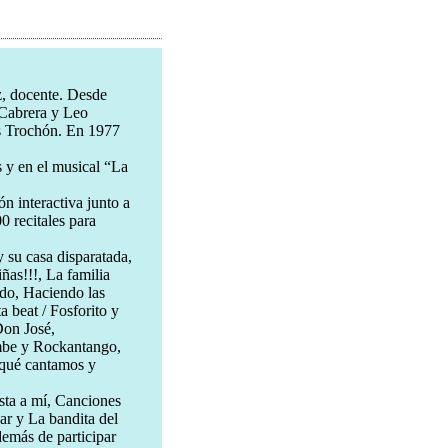
z, docente. Desde
 Cabrera y Leo
s Trochón. En 1977
s y en el musical “La
n interactiva junto a
 recitales para
y su casa disparatada,
ñas!!!, La familia
udo, Haciendo las
a beat / Fosforito y
Don José,
mbe y Rockantango,
 qué cantamos y
usta a mí, Canciones
ar y La bandita del
emás de participar