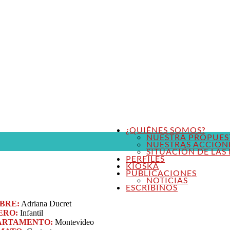
¿QUIÉNES SOMOS?
NUESTRA PROPUES
NUESTRAS ACCION
SITUACIÓN DE LAS 
PERFILES
KIOSKA
PUBLICACIONES
NOTICIAS
ESCRIBINOS
BRE:
Adriana Ducret
ERO:
Infantil
ARTAMENTO:
Montevideo