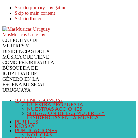
Skip to primary navigation
Skip to main content
Skip to footer
MasMusicas Uruguay
COLECTIVO DE
MUJERES Y
DISIDENCIAS DE LA
MÚSICA QUE TIENE
COMO PRIORIDAD LA
BÚSQUEDA DE
IGUALDAD DE
GÉNERO EN LA
ESCENA MUSICAL
URUGUAYA
¿QUIÉNES SOMOS?
NUESTRA PROPUESTA
NUESTRAS ACCIONES
SITUACIÓN DE LAS MUJERES Y
DISIDENCIAS EN LA MÚSICA
PERFILES
KIOSKA
PUBLICACIONES
NOTICIAS