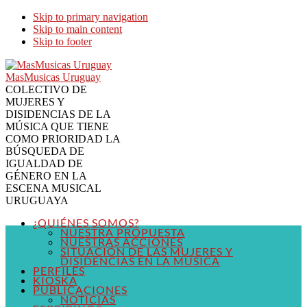
Skip to primary navigation
Skip to main content
Skip to footer
MasMusicas Uruguay
COLECTIVO DE
MUJERES Y
DISIDENCIAS DE LA
MÚSICA QUE TIENE
COMO PRIORIDAD LA
BÚSQUEDA DE
IGUALDAD DE
GÉNERO EN LA
ESCENA MUSICAL
URUGUAYA
¿QUIÉNES SOMOS?
NUESTRA PROPUESTA
NUESTRAS ACCIONES
SITUACIÓN DE LAS MUJERES Y
DISIDENCIAS EN LA MÚSICA
PERFILES
KIOSKA
PUBLICACIONES
NOTICIAS