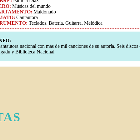
BRE:
Patricia Díaz
ERO:
Músicas del mundo
ARTAMENTO:
Maldonado
MATO:
Cantautora
TRUMENTO:
Teclados, Batería, Guitarra, Melódica
NFO:
antautora nacional con más de mil canciones de su autoría. Seis discos 
gadu y Biblioteca Nacional.
TAS