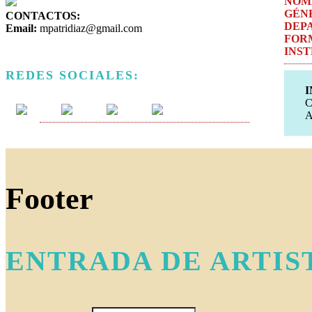
NOM
GÉN
CONTACTOS:
DEP
Email:
mpatridiaz@gmail.com
FOR
INS
REDES SOCIALES:
I
C
A
Footer
ENTRADA DE ARTIS