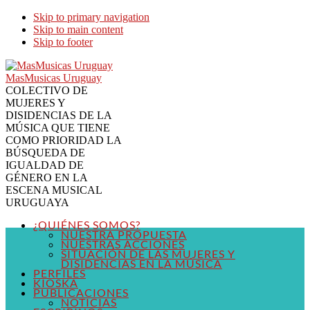
Skip to primary navigation
Skip to main content
Skip to footer
MasMusicas Uruguay
COLECTIVO DE
MUJERES Y
DISIDENCIAS DE LA
MÚSICA QUE TIENE
COMO PRIORIDAD LA
BÚSQUEDA DE
IGUALDAD DE
GÉNERO EN LA
ESCENA MUSICAL
URUGUAYA
¿QUIÉNES SOMOS?
NUESTRA PROPUESTA
NUESTRAS ACCIONES
SITUACIÓN DE LAS MUJERES Y
DISIDENCIAS EN LA MÚSICA
PERFILES
KIOSKA
PUBLICACIONES
NOTICIAS