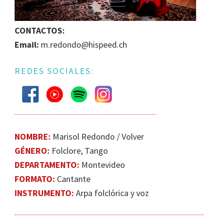
IGUALDAD
DE
CONTACTOS:
GÉNERO
Email:
m.redondo@hispeed.ch
EN
LA
REDES SOCIALES:
ESCENA
MUSICAL
URUGUAYA
NOMBRE:
Marisol Redondo / Volver
GÉNERO:
Folclore, Tango
DEPARTAMENTO:
Montevideo
FORMATO:
Cantante
INSTRUMENTO:
Arpa folclórica y voz