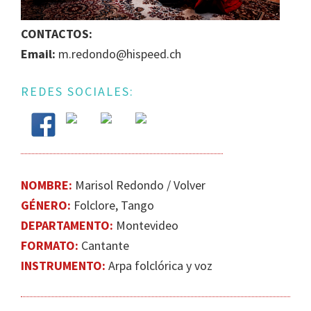
IGUALDAD
CONTACTOS:
DE
GÉNERO
Email:
m.redondo@hispeed.ch
EN
LA
REDES SOCIALES:
ESCENA
MUSICAL
URUGUAYA
NOMBRE:
Marisol Redondo / Volver
GÉNERO:
Folclore, Tango
DEPARTAMENTO:
Montevideo
FORMATO:
Cantante
INSTRUMENTO:
Arpa folclórica y voz