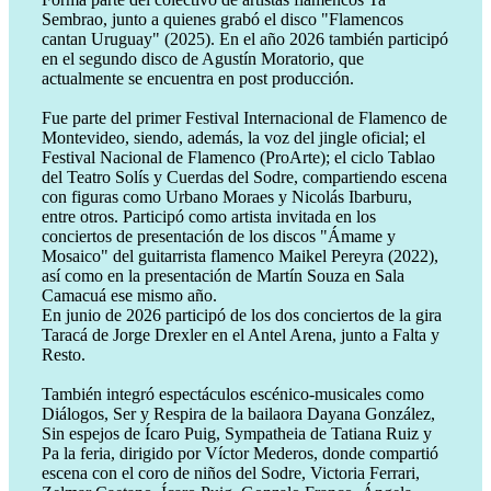
Sembrao, junto a quienes grabó el disco "Flamencos
cantan Uruguay" (2025). En el año 2026 también participó
en el segundo disco de Agustín Moratorio, que
actualmente se encuentra en post producción.
Fue parte del primer Festival Internacional de Flamenco de
Montevideo, siendo, además, la voz del jingle oficial; el
Festival Nacional de Flamenco (ProArte); el ciclo Tablao
del Teatro Solís y Cuerdas del Sodre, compartiendo escena
con figuras como Urbano Moraes y Nicolás Ibarburu,
entre otros. Participó como artista invitada en los
conciertos de presentación de los discos "Ámame y
Mosaico" del guitarrista flamenco Maikel Pereyra (2022),
así como en la presentación de Martín Souza en Sala
Camacuá ese mismo año.
En junio de 2026 participó de los dos conciertos de la gira
Taracá de Jorge Drexler en el Antel Arena, junto a Falta y
Resto.
También integró espectáculos escénico-musicales como
Diálogos, Ser y Respira de la bailaora Dayana González,
Sin espejos de Ícaro Puig, Sympatheia de Tatiana Ruiz y
Pa la feria, dirigido por Víctor Mederos, donde compartió
escena con el coro de niños del Sodre, Victoria Ferrari,