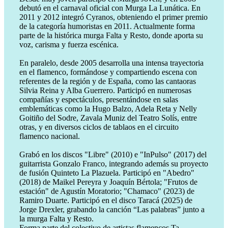
debutó en el carnaval oficial con Murga La Lunática. En
2011 y 2012 integró Cyranos, obteniendo el primer premio
de la categoría humoristas en 2011. Actualmente forma
parte de la histórica murga Falta y Resto, donde aporta su
voz, carisma y fuerza escénica.
En paralelo, desde 2005 desarrolla una intensa trayectoria
en el flamenco, formándose y compartiendo escena con
referentes de la región y de España, como las cantaoras
Silvia Reina y Alba Guerrero. Participó en numerosas
compañías y espectáculos, presentándose en salas
emblemáticas como la Hugo Balzo, Adela Reta y Nelly
Goitiño del Sodre, Zavala Muniz del Teatro Solís, entre
otras, y en diversos ciclos de tablaos en el circuito
flamenco nacional.
Grabó en los discos "Libre" (2010) e "InPulso" (2017) del
guitarrista Gonzalo Franco, integrando además su proyecto
de fusión Quinteto La Plazuela. Participó en "Abedro"
(2018) de Maikel Pereyra y Joaquín Bértola; "Frutos de
estación" de Agustín Moratorio; "Chamaco" (2023) de
Ramiro Duarte. Participó en el disco Taracá (2025) de
Jorge Drexler, grabando la canción “Las palabras” junto a
la murga Falta y Resto.
Forma parte del colectivo de artistas flamencos Ta