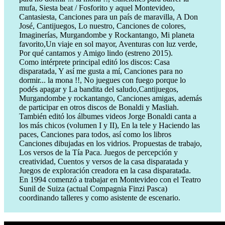
mufa, Siesta beat / Fosforito y aquel Montevideo,
Cantasiesta, Canciones para un país de maravilla, A Don
José, Cantijuegos, Lo nuestro, Canciones de colores,
Imaginerías, Murgandombe y Rockantango, Mi planeta
favorito,Un viaje en sol mayor, Aventuras con luz verde,
Por qué cantamos y Amigo lindo (estreno 2015).
Como intérprete principal editó los discos: Casa
disparatada, Y así me gusta a mí, Canciones para no
dormir... la mona !!, No juegues con fuego porque lo
podés apagar y La bandita del saludo,Cantijuegos,
Murgandombe y rockantango, Canciones amigas, además
de participar en otros discos de Bonaldi y Masliah.
También editó los álbumes videos Jorge Bonaldi canta a
los más chicos (volumen I y II), En la tele y Haciendo las
paces, Canciones para todos, así como los libros
Canciones dibujadas en los vidrios. Propuestas de trabajo,
Los versos de la Tía Paca. Juegos de percepción y
creatividad, Cuentos y versos de la casa disparatada y
Juegos de exploración creadora en la casa disparatada.
En 1994 comenzó a trabajar en Montevideo con el Teatro
Sunil de Suiza (actual Compagnia Finzi Pasca)
coordinando talleres y como asistente de escenario.