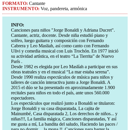
FORMATO:
Cantante
INSTRUMENTO:
Voz, pandereta, armónica
INFO:
Canciones para niños "Jorge Bonaldi y Adriana Ducret".
Cantante, actriz, docente. Desde niña estudió piano y
solfeo, luego guitarra y composición con Fernando
Cabrera y Leo Masliah, así como canto con Fernando
Ulivi y comedia musical con Luis Trochón. En 1977 inició
su actividad artística, en el teatro “La Tierrita” de Nuevo
París .
Desde 1982 es elegida por Leo Maslíah a participar en sus
obras teatrales y en el musical “La mar estaba serena”.
Desde 1990 realiza espectáculos de música para niños y
talleres de canción interactiva junto a Jorge Bonaldi. A
2015 el dúo se ha presentado en aproximadamente 1.900
recitales para niños en todo el país, ante unos 560.000
espectadores.
Los espectáculos que realizó junto a Bonaldi se titularon:
Jorge Bonaldi y su casa disparatada, La cajita de
Mainumbé, Casa disparatada 2, Los derechos de niños... y
niñas!!!, La familia mágica, Canciones disparatadas, Y así
me gusta a mí, La bandita del saludo, Haciendo las paces /
para no dormir ... la mona !!, Canciones para barrer la