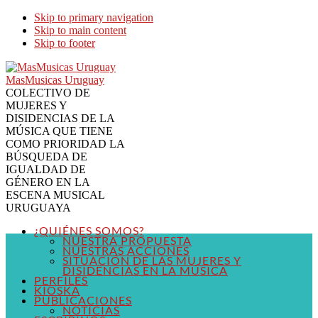
Skip to primary navigation
Skip to main content
Skip to footer
MasMusicas Uruguay
COLECTIVO DE
MUJERES Y
DISIDENCIAS DE LA
MÚSICA QUE TIENE
COMO PRIORIDAD LA
BÚSQUEDA DE
IGUALDAD DE
GÉNERO EN LA
ESCENA MUSICAL
URUGUAYA
¿QUIÉNES SOMOS?
NUESTRA PROPUESTA
NUESTRAS ACCIONES
SITUACIÓN DE LAS MUJERES Y
DISIDENCIAS EN LA MÚSICA
PERFILES
KIOSKA
PUBLICACIONES
NOTICIAS