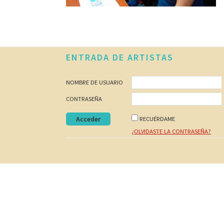
BÚSQUEDA
DE
IGUALDAD
DE
Footer
ENTRADA DE ARTISTAS
GÉNERO
EN
NOMBRE DE USUARIO
LA
ESCENA
CONTRASEÑA
MUSICAL
RECUÉRDAME
URUGUAYA
¿OLVIDASTE LA CONTRASEÑA?