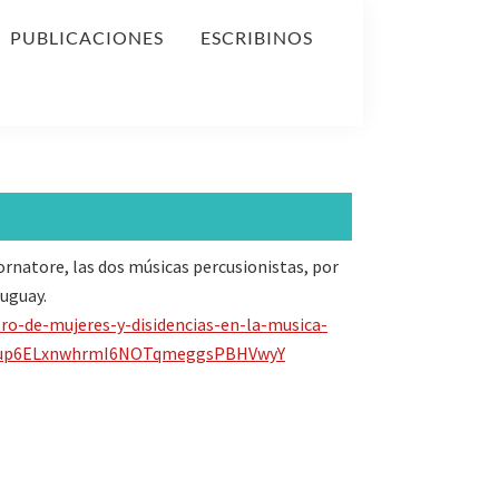
PUBLICACIONES
ESCRIBINOS
rnatore, las dos músicas percusionistas, por
ruguay.
ro-de-mujeres-y-disidencias-en-la-musica-
nVup6ELxnwhrmI6NOTqmeggsPBHVwyY