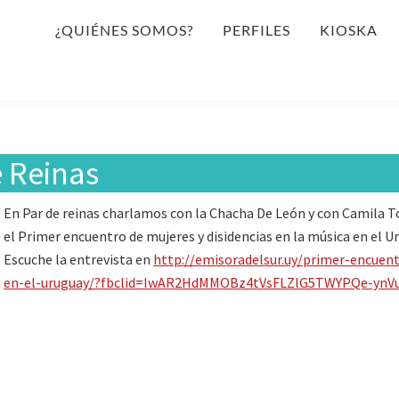
¿QUIÉNES SOMOS?
PERFILES
KIOSKA
e Reinas
En Par de reinas charlamos con la Chacha De León y con Camila To
el Primer encuentro de mujeres y disidencias en la música en el U
Escuche la entrevista en
http://emisoradelsur.uy/primer-encuent
en-el-uruguay/?fbclid=IwAR2HdMMOBz4tVsFLZlG5TWYPQe-y