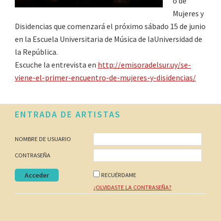
o de
IGUALDAD
Mujeres y
DE
Disidencias que comenzará el próximo sábado 15 de junio
GÉNERO
en la Escuela Universitaria de Música de laUniversidad de
EN
la República.
LA
Escuche la entrevista en
http://emisoradelsur.uy/se-
ESCENA
viene-el-primer-encuentro-de-mujeres-y-disidencias/
MUSICAL
URUGUAYA
Footer
ENTRADA DE ARTISTAS
NOMBRE DE USUARIO
CONTRASEÑA
RECUÉRDAME
¿OLVIDASTE LA CONTRASEÑA?