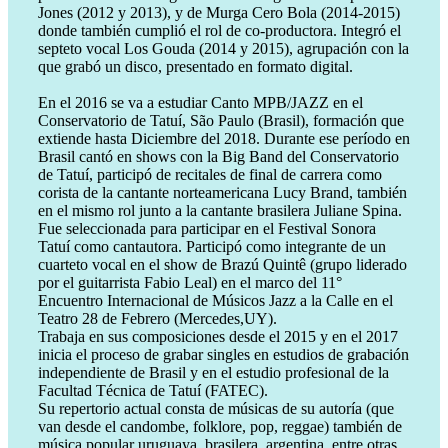
Jones (2012 y 2013), y de Murga Cero Bola (2014-2015)
donde también cumplió el rol de co-productora. Integró el
septeto vocal Los Gouda (2014 y 2015), agrupación con la
que grabó un disco, presentado en formato digital.
En el 2016 se va a estudiar Canto MPB/JAZZ en el
Conservatorio de Tatuí, São Paulo (Brasil), formación que
extiende hasta Diciembre del 2018. Durante ese período en
Brasil cantó en shows con la Big Band del Conservatorio
de Tatuí, participó de recitales de final de carrera como
corista de la cantante norteamericana Lucy Brand, también
en el mismo rol junto a la cantante brasilera Juliane Spina.
Fue seleccionada para participar en el Festival Sonora
Tatuí como cantautora. Participó como integrante de un
cuarteto vocal en el show de Brazú Quintê (grupo liderado
por el guitarrista Fabio Leal) en el marco del 11°
Encuentro Internacional de Músicos Jazz a la Calle en el
Teatro 28 de Febrero (Mercedes,UY).
Trabaja en sus composiciones desde el 2015 y en el 2017
inicia el proceso de grabar singles en estudios de grabación
independiente de Brasil y en el estudio profesional de la
Facultad Técnica de Tatuí (FATEC).
Su repertorio actual consta de músicas de su autoría (que
van desde el candombe, folklore, pop, reggae) también de
música popular uruguaya, brasilera, argentina, entre otras.