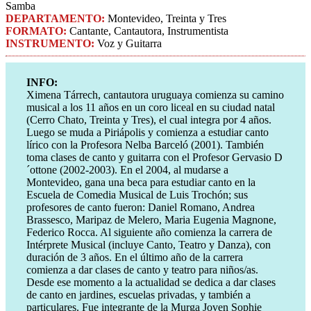
Samba
DEPARTAMENTO:
Montevideo, Treinta y Tres
FORMATO:
Cantante, Cantautora, Instrumentista
INSTRUMENTO:
Voz y Guitarra
INFO:
Ximena Tárrech, cantautora uruguaya comienza su camino
musical a los 11 años en un coro liceal en su ciudad natal
(Cerro Chato, Treinta y Tres), el cual integra por 4 años.
Luego se muda a Piriápolis y comienza a estudiar canto
lírico con la Profesora Nelba Barceló (2001). También
toma clases de canto y guitarra con el Profesor Gervasio D
´ottone (2002-2003). En el 2004, al mudarse a
Montevideo, gana una beca para estudiar canto en la
Escuela de Comedia Musical de Luis Trochón; sus
profesores de canto fueron: Daniel Romano, Andrea
Brassesco, Maripaz de Melero, Maria Eugenia Magnone,
Federico Rocca. Al siguiente año comienza la carrera de
Intérprete Musical (incluye Canto, Teatro y Danza), con
duración de 3 años. En el último año de la carrera
comienza a dar clases de canto y teatro para niños/as.
Desde ese momento a la actualidad se dedica a dar clases
de canto en jardines, escuelas privadas, y también a
particulares. Fue integrante de la Murga Joven Sophie