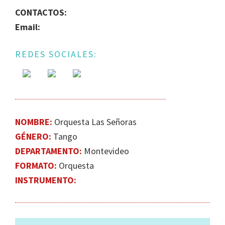
DE
CONTACTOS:
GÉNERO
Email:
EN
LA
REDES SOCIALES:
ESCENA
MUSICAL
URUGUAYA
NOMBRE:
Orquesta Las Señoras
GÉNERO:
Tango
DEPARTAMENTO:
Montevideo
FORMATO:
Orquesta
INSTRUMENTO: