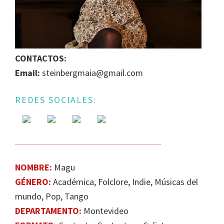
IGUALDAD
DE
GÉNERO
EN
CONTACTOS:
LA
Email:
steinbergmaia@gmail.com
ESCENA
MUSICAL
REDES SOCIALES:
URUGUAYA
NOMBRE:
Magu
GÉNERO:
Académica, Folclore, Indie​, Músicas del
mundo, Pop, Tango
DEPARTAMENTO:
Montevideo