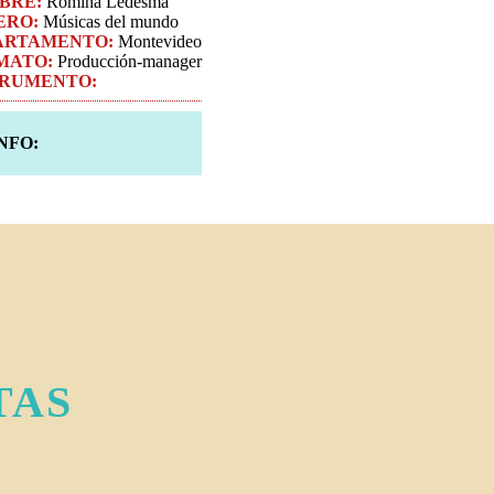
BRE:
Romina Ledesma
ERO:
Músicas del mundo
ARTAMENTO:
Montevideo
MATO:
Producción-manager
TRUMENTO:
NFO:
TAS