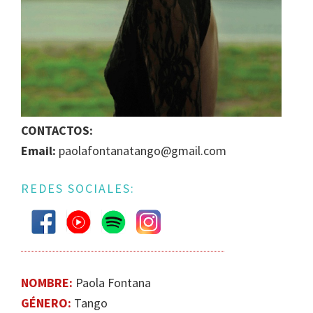
IGUALDAD
DE
GÉNERO
EN
LA
ESCENA
MUSICAL
CONTACTOS:
URUGUAYA
Email:
paolafontanatango@gmail.com
REDES SOCIALES:
NOMBRE:
Paola Fontana
GÉNERO:
Tango