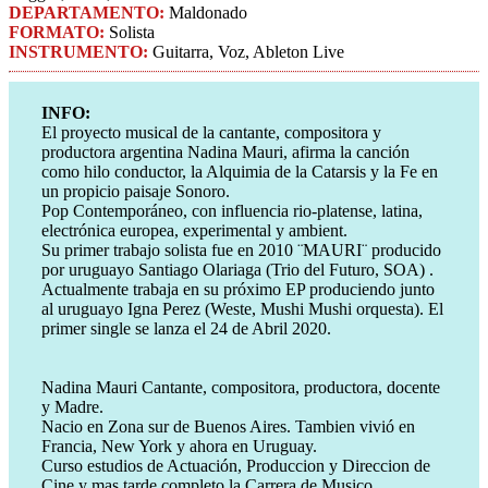
DEPARTAMENTO:
Maldonado
FORMATO:
Solista
INSTRUMENTO:
Guitarra, Voz, Ableton Live
INFO:
El proyecto musical de la cantante, compositora y
productora argentina Nadina Mauri, afirma la canción
como hilo conductor, la Alquimia de la Catarsis y la Fe en
un propicio paisaje Sonoro.
Pop Contemporáneo, con influencia rio-platense, latina,
electrónica europea, experimental y ambient.
Su primer trabajo solista fue en 2010 ¨MAURI¨ producido
por uruguayo Santiago Olariaga (Trio del Futuro, SOA) .
Actualmente trabaja en su próximo EP produciendo junto
al uruguayo Igna Perez (Weste, Mushi Mushi orquesta). El
primer single se lanza el 24 de Abril 2020.
Nadina Mauri Cantante, compositora, productora, docente
y Madre.
Nacio en Zona sur de Buenos Aires. Tambien vivió en
Francia, New York y ahora en Uruguay.
Curso estudios de Actuación, Produccion y Direccion de
Cine y mas tarde completo la Carrera de Musico