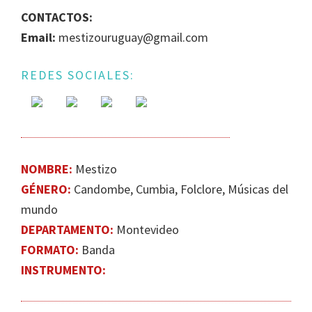
DE
CONTACTOS:
GÉNERO
Email:
mestizouruguay@gmail.com
EN
LA
REDES SOCIALES:
ESCENA
MUSICAL
URUGUAYA
NOMBRE:
Mestizo
GÉNERO:
Candombe, Cumbia, Folclore, Músicas del
mundo
DEPARTAMENTO:
Montevideo
FORMATO:
Banda
INSTRUMENTO: