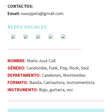
DE
CONTACTOS:
GÉNERO
Email:
xuxuypeta@gmail.com
EN
LA
REDES SOCIALES:
ESCENA
MUSICAL
URUGUAYA
NOMBRE:
María José Coll
GÉNERO:
Candombe, Funk, Pop, Rock, Soul
DEPARTAMENTO:
Canelones, Montevideo
FORMATO:
Banda, Cantautora, Instrumentista
INSTRUMENTO:
Bajo, guitarra, voz