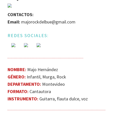
IGUALDAD
DE
CONTACTOS:
GÉNERO
Email:
majorockdelbue@gmail.com
EN
LA
REDES SOCIALES:
ESCENA
MUSICAL
URUGUAYA
NOMBRE:
Majo Hernández
GÉNERO:
Infantil, Murga, Rock
DEPARTAMENTO:
Montevideo
FORMATO:
Cantautora
INSTRUMENTO:
Guitarra, flauta dulce, voz