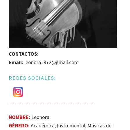
IGUALDAD
DE
GÉNERO
EN
LA
ESCENA
MUSICAL
CONTACTOS:
URUGUAYA
Email:
leonora1972@gmail.com
REDES SOCIALES:
NOMBRE:
Leonora
GÉNERO:
Académica, Instrumental, Músicas del