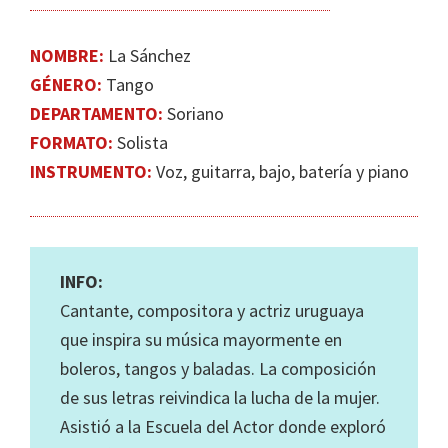
IGUALDAD
DE
NOMBRE:
La Sánchez
GÉNERO
GÉNERO:
Tango
EN
DEPARTAMENTO:
Soriano
LA
FORMATO:
Solista
ESCENA
INSTRUMENTO:
Voz, guitarra, bajo, batería y piano
MUSICAL
URUGUAYA
INFO:
Cantante, compositora y actriz uruguaya
que inspira su música mayormente en
boleros, tangos y baladas. La composición
de sus letras reivindica la lucha de la mujer.
Asistió a la Escuela del Actor donde exploró