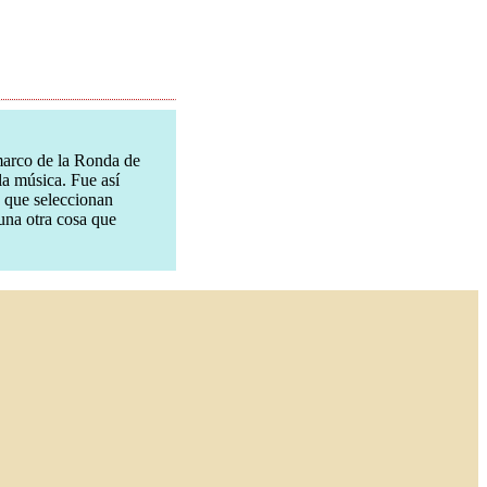
marco de la Ronda de
la música. Fue así
 que seleccionan
guna otra cosa que