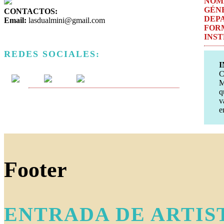
NOM
GÉN
CONTACTOS:
DEP
Email:
lasdualmini@gmail.com
FOR
INS
REDES SOCIALES:
I
C
M
q
v
e
Footer
ENTRADA DE ARTIS