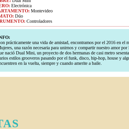
BRE:
Dual Mini
ERO:
Electrónica
ARTAMENTO:
Montevideo
MATO:
Dúo
TRUMENTO:
Controladores
NFO:
on prácticamente una vida de amistad, encontramos por el 2016 en el 
ujeres, una razón necesaria para unirnos y compartir nuestro amor por 
ue nació Dual Mini, un proyecto de dos hermanas de casi metro sesenta
arios estilos grooveros pasando por el funk, disco, hip-hop, house y al
ncuentren en la vuelta, siempre y cuando amerite a baile.
TAS