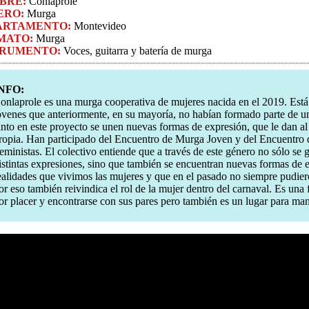
BRE:
Conlaprole
ERO:
Murga
ARTAMENTO:
Montevideo
MATO:
Murga
TRUMENTO:
Voces, guitarra y batería de murga
NFO:
onlaprole es una murga cooperativa de mujeres nacida en el 2019. Está
óvenes que anteriormente, en su mayoría, no habían formado parte de u
anto en este proyecto se unen nuevas formas de expresión, que le dan al
ropia. Han participado del Encuentro de Murga Joven y del Encuentro 
eministas. El colectivo entiende que a través de este género no sólo se 
istintas expresiones, sino que también se encuentran nuevas formas de e
ealidades que vivimos las mujeres y que en el pasado no siempre pudier
or eso también reivindica el rol de la mujer dentro del carnaval. Es una
or placer y encontrarse con sus pares pero también es un lugar para man