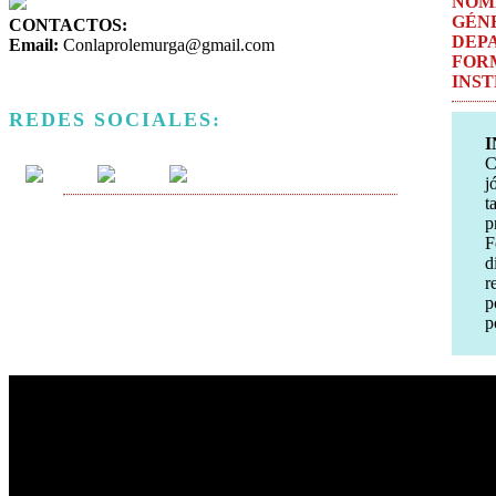
NOM
GÉN
CONTACTOS:
DEP
Email:
Conlaprolemurga@gmail.com
FOR
INS
REDES SOCIALES:
I
C
j
t
p
F
d
r
p
p