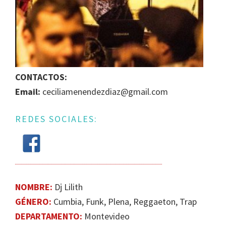
IGUALDAD
DE
GÉNERO
EN
LA
CONTACTOS:
ESCENA
MUSICAL
Email:
ceciliamenendezdiaz@gmail.com
URUGUAYA
REDES SOCIALES:
NOMBRE:
Dj Lilith
GÉNERO:
Cumbia, Funk, Plena, Reggaeton, Trap
DEPARTAMENTO:
Montevideo