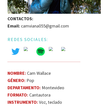
IGUALDAD
DE
CONTACTOS:
GÉNERO
EN
Email:
camviana055@gmail.com
LA
ESCENA
REDES SOCIALES:
MUSICAL
URUGUAYA
NOMBRE:
Cam Wallace
GÉNERO:
Pop
DEPARTAMENTO:
Montevideo
FORMATO:
Cantautora
INSTRUMENTO:
Voz, teclado