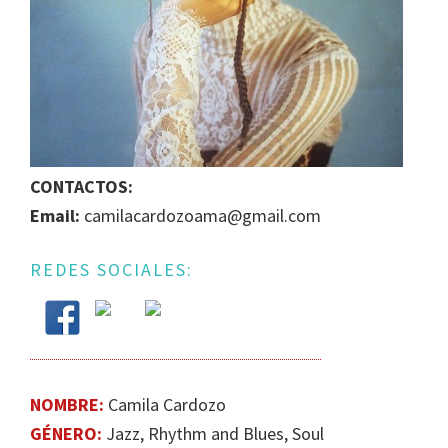
IGUALDAD
DE
GÉNERO
EN
LA
ESCENA
MUSICAL
CONTACTOS:
URUGUAYA
Email:
camilacardozoama@gmail.com
REDES SOCIALES:
NOMBRE:
Camila Cardozo
GÉNERO:
Jazz​, Rhythm and Blues, Soul