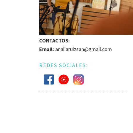
BÚSQUEDA
DE
IGUALDAD
DE
GÉNERO
CONTACTOS:
EN
Email:
analiaruizsan@gmail.com
LA
ESCENA
REDES SOCIALES:
MUSICAL
URUGUAYA