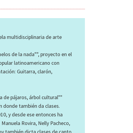
la multidisciplinaria de arte
los de la nada"", proyecto en el
opular latinoamericano con
ación: Guitarra, clarón,
 de pájaros, árbol cultural""
en donde también da clases.
10, y desde ese entonces ha
Manuela Rovira, Nelly Pacheco,
oy también dicta clases de canto.