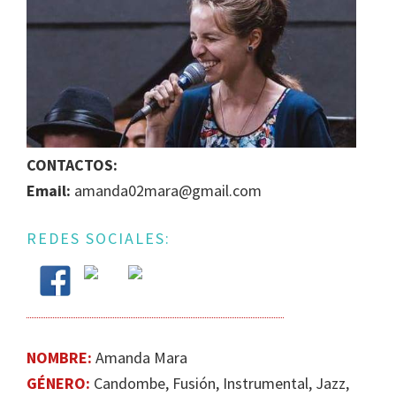
IGUALDAD
DE
GÉNERO
EN
LA
ESCENA
MUSICAL
CONTACTOS:
URUGUAYA
Email:
amanda02mara@gmail.com
REDES SOCIALES:
NOMBRE:
Amanda Mara
GÉNERO:
Candombe, Fusión, Instrumental, Jazz​,