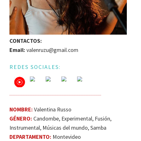
IGUALDAD
DE
GÉNERO
EN
LA
CONTACTOS:
ESCENA
Email:
valenruzu@gmail.com
MUSICAL
URUGUAYA
REDES SOCIALES:
NOMBRE:
Valentina Russo
GÉNERO:
Candombe, Experimental, Fusión,
Instrumental, Músicas del mundo, Samba
DEPARTAMENTO:
Montevideo