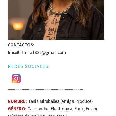
IGUALDAD
DE
GÉNERO
EN
LA
ESCENA
CONTACTOS:
MUSICAL
Email:
tmira1986@gmail.com
URUGUAYA
REDES SOCIALES:
NOMBRE:
Tania Miraballes (Amiga Produce)
GÉNERO:
Candombe, Electrónica, Funk, Fusión,