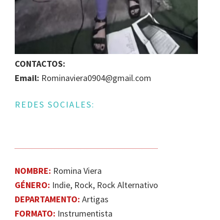
IGUALDAD
DE
GÉNERO
EN
LA
CONTACTOS:
ESCENA
Email:
Rominaviera0904@gmail.com
MUSICAL
URUGUAYA
REDES SOCIALES:
NOMBRE:
Romina Viera
GÉNERO:
Indie​, Rock, Rock Alternativo
DEPARTAMENTO:
Artigas
FORMATO:
Instrumentista