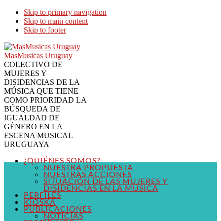
Skip to primary navigation
Skip to main content
Skip to footer
MasMusicas Uruguay
COLECTIVO DE
MUJERES Y
DISIDENCIAS DE LA
MÚSICA QUE TIENE
COMO PRIORIDAD LA
BÚSQUEDA DE
IGUALDAD DE
GÉNERO EN LA
ESCENA MUSICAL
URUGUAYA
¿QUIÉNES SOMOS?
NUESTRA PROPUESTA
NUESTRAS ACCIONES
SITUACIÓN DE LAS MUJERES Y
DISIDENCIAS EN LA MÚSICA
PERFILES
KIOSKA
PUBLICACIONES
NOTICIAS