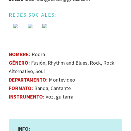
DE
GÉNERO
REDES SOCIALES:
EN
LA
ESCENA
MUSICAL
URUGUAYA
NOMBRE:
Rodra
GÉNERO:
Fusión, Rhythm and Blues, Rock, Rock
Alternativo, Soul
DEPARTAMENTO:
Montevideo
FORMATO:
Banda, Cantante
INSTRUMENTO:
Voz, guitarra
INFO: