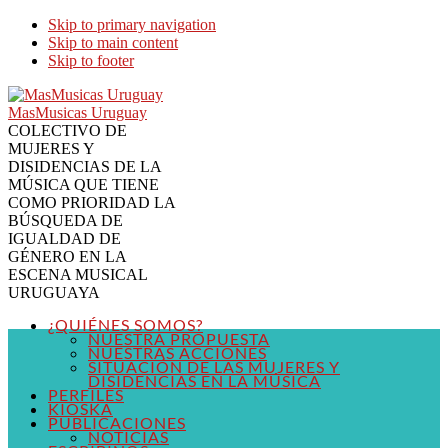
Skip to primary navigation
Skip to main content
Skip to footer
MasMusicas Uruguay
COLECTIVO DE
MUJERES Y
DISIDENCIAS DE LA
MÚSICA QUE TIENE
COMO PRIORIDAD LA
BÚSQUEDA DE
IGUALDAD DE
GÉNERO EN LA
ESCENA MUSICAL
URUGUAYA
¿QUIÉNES SOMOS?
NUESTRA PROPUESTA
NUESTRAS ACCIONES
SITUACIÓN DE LAS MUJERES Y
DISIDENCIAS EN LA MÚSICA
PERFILES
KIOSKA
PUBLICACIONES
NOTICIAS