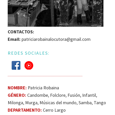
IGUALDAD
DE
GÉNERO
EN
CONTACTOS:
LA
Email:
patriciarobainalocutora@gmail.com
ESCENA
MUSICAL
URUGUAYA
REDES SOCIALES:
NOMBRE:
Patricia Robaina
GÉNERO:
Candombe, Folclore, Fusión, Infantil,
Milonga, Murga, Músicas del mundo, Samba, Tango
DEPARTAMENTO:
Cerro Largo