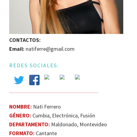
IGUALDAD
DE
GÉNERO
EN
LA
CONTACTOS:
ESCENA
Email:
natiferre@gmail.com
MUSICAL
URUGUAYA
REDES SOCIALES:
NOMBRE:
Nati Ferrero
GÉNERO:
Cumbia, Electrónica, Fusión
DEPARTAMENTO:
Maldonado, Montevideo
FORMATO:
Cantante