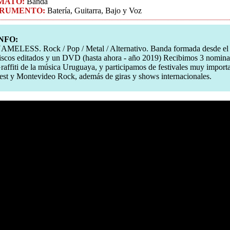
MATO:
Banda
TRUMENTO:
Batería, Guitarra, Bajo y Voz
NFO:
AMELESS. Rock / Pop / Metal / Alternativo. Banda formada desde el
iscos editados y un DVD (hasta ahora - año 2019) Recibimos 3 nomina
raffiti de la música Uruguaya, y participamos de festivales muy impor
est y Montevideo Rock, además de giras y shows internacionales.