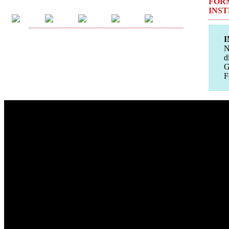
FOR
INS
I
N
d
G
F
Footer