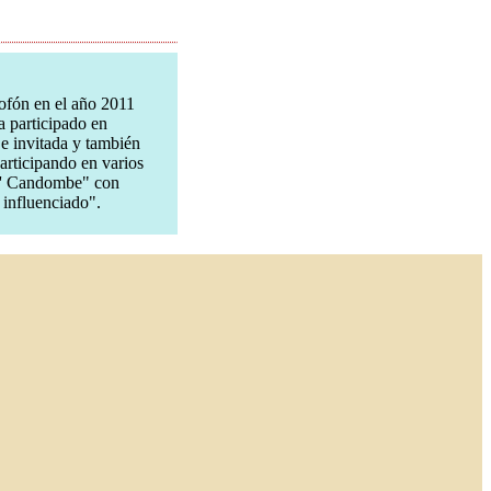
ofón en el año 2011
 participado en
e invitada y también
rticipando en varios
 E' Candombe" con
influenciado".