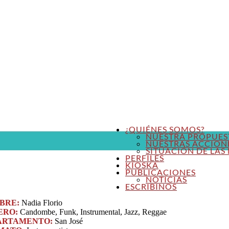
¿QUIÉNES SOMOS?
NUESTRA PROPUES
NUESTRAS ACCION
SITUACIÓN DE LAS 
PERFILES
KIOSKA
PUBLICACIONES
NOTICIAS
ESCRIBINOS
BRE:
Nadia Florio
ERO:
Candombe, Funk, Instrumental, Jazz​, Reggae
ARTAMENTO:
San José