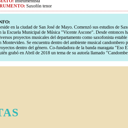
MATO:
Instrumentista
TRUMENTO:
Saxofón tenor
NFO:
eside en la ciudad de San José de Mayo. Comenzó sus estudios de Sax
n la Escuela Municipal de Música "Vicente Ascone". Desde entonces ha
iversos proyectos musicales del departamento como saxofonista estable 
n Montevideo. Se encuentra dentro del ambiente musical candombero pa
royectos dentro del género. Co-fundadora de la banda maragata "Eso
uién grabó en Abril de 2018 un tema de su autoría llamado "Candombe 
TAS