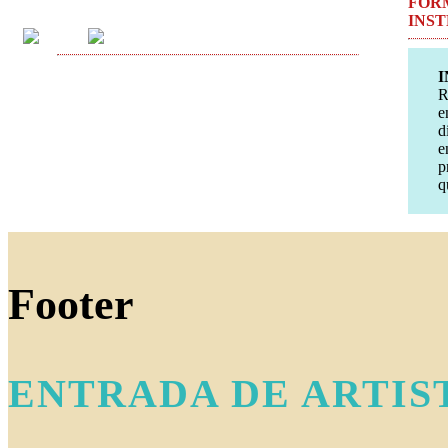
FOR
INS
I
R
e
d
e
p
q
Footer
ENTRADA DE ARTIS