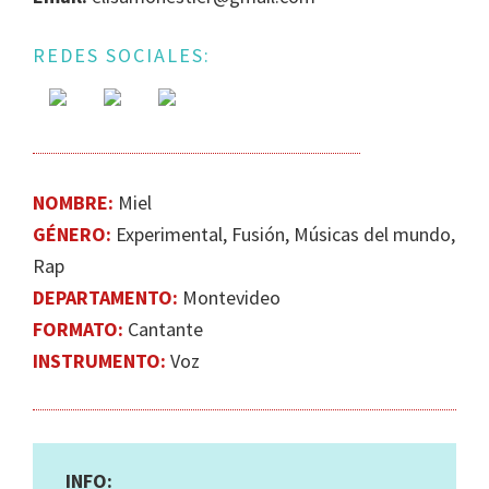
DE
GÉNERO
REDES SOCIALES:
EN
LA
ESCENA
MUSICAL
URUGUAYA
NOMBRE:
Miel
GÉNERO:
Experimental, Fusión, Músicas del mundo,
Rap
DEPARTAMENTO:
Montevideo
FORMATO:
Cantante
INSTRUMENTO:
Voz
INFO: