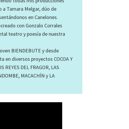
biendo todas mis producciones
o a Tamara Melgar, dúo de
esentándonos en Canelones.
reado con Gonzalo Corrales
al teatro y poesía de nuestra
a Joven BIENDEBUTE y desde
sta en diversos proyectos COCOA Y
S REYES DEL FRAGOR, LAS
NDOMBE, MACACHÍN y LA