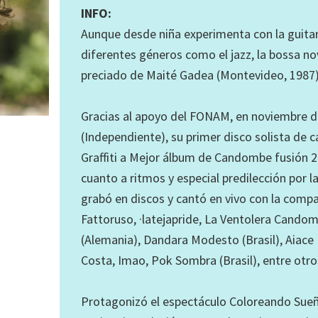
INFO:
Aunque desde niña experimenta con la guitarr
diferentes géneros como el jazz, la bossa no
preciado de Maité Gadea (Montevideo, 1987)
Gracias al apoyo del FONAM, en noviembre de
(Independiente), su primer disco solista de 
Graffiti a Mejor álbum de Candombe fusión 20
cuanto a ritmos y especial predilección por l
grabó en discos y cantó en vivo con la comp
Fattoruso, ·latejapride, La Ventolera Candom
(Alemania), Dandara Modesto (Brasil), Aiace F
Costa, Imao, Pok Sombra (Brasil), entre otro
Protagonizó el espectáculo Coloreando Sueñ