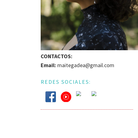
BÚSQUEDA
DE
IGUALDAD
DE
GÉNERO
EN
LA
CONTACTOS:
ESCENA
Email:
maitegadea@gmail.com
MUSICAL
URUGUAYA
REDES SOCIALES: